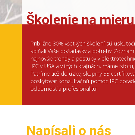
Školenie na mieru
Približne 80% všetkých školení sú uskutoč
spĺňali Vaše požiadavky a potreby. Zoznám
najnovšie trendy a postupy v elektrotechni
IPC v USA a v iných krajinách, máme istotu
Patríme tiež do úzkej skupiny 38 certifiko
poskytovať konzultačnú pomoc IPC porade
odbornosť a profesionalitu!
Napísali o nás