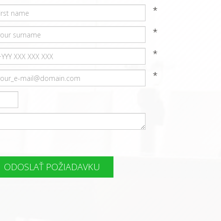
*
*
*
*
ODOSLAŤ POŽIADAVKU