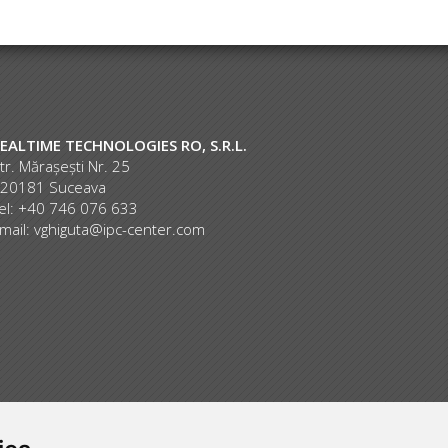
EALTIME TECHNOLOGIES RO, S.R.L.
tr. Mărașești Nr. 25
20181 Suceava
el: +40 746 076 633
mail:
vghiguta@ipc-center.com