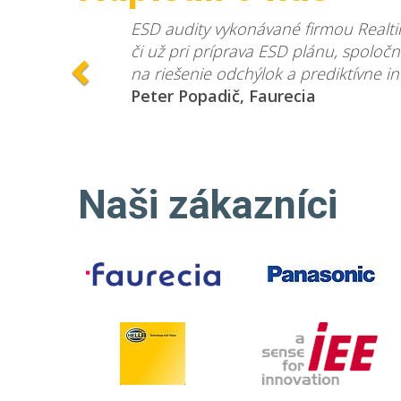
Predchádzajúca
ESD audity vykonávané firmou Realti
či už pri príprava ESD plánu, spoloč
na riešenie odchýlok a prediktívne i
Peter Popadič, Faurecia
Naši zákazníci