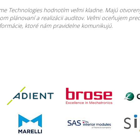
me Technologies hodnotím veľmi kladne. Majú otvorený
nom plánovaní a realizácii auditov. Veľmi oceňujem pr
nformácie, ktoré nám pravidelne komunikujú.