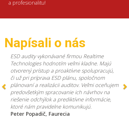
a profesionalitu!
Napísali o nás
Predchádzajúca
D
ESD audity vykonávané firmou Realtime
Technologies hodnotím veľmi kladne. Majú
otvorený prístup a proaktívne spolupracujú,
či už pri príprava ESD plánu, spoločnom
plánovaní a realizácii auditov. Veľmi oceňujem
predovšetkým spracovanie ich návrhov na
riešenie odchýlok a prediktívne informácie,
ktoré nám pravidelne komunikujú.
Peter Popadič, Faurecia