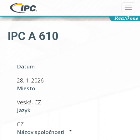
Togg
navi
IPC A 610
Dátum
28. 1. 2026
Miesto
Veská, CZ
Jazyk
CZ
*
Názov spoločnosti