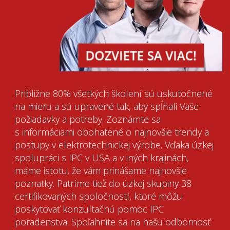
Približne 80% všetkých školení sú uskutočnené
na mieru a sú upravené tak, aby spĺňali Vaše
požiadavky a potreby. Zoznámte sa
s informáciami obohatené o najnovšie trendy a
postupy v elektrotechnickej výrobe. Vďaka úzkej
spolupráci s IPC v USA a v iných krajinách,
máme istotu, že vám prinášame najnovšie
poznatky. Patríme tiež do úzkej skupiny 38
certifikovaných spoločností, ktoré môžu
poskytovať konzultačnú pomoc IPC
poradenstva. Spoľahnite sa na našu odbornosť