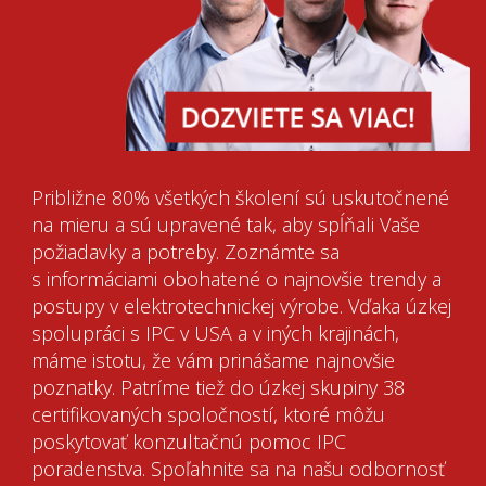
Približne 80% všetkých školení sú uskutočnené
na mieru a sú upravené tak, aby spĺňali Vaše
požiadavky a potreby. Zoznámte sa
s informáciami obohatené o najnovšie trendy a
postupy v elektrotechnickej výrobe. Vďaka úzkej
spolupráci s IPC v USA a v iných krajinách,
máme istotu, že vám prinášame najnovšie
poznatky. Patríme tiež do úzkej skupiny 38
certifikovaných spoločností, ktoré môžu
poskytovať konzultačnú pomoc IPC
poradenstva. Spoľahnite sa na našu odbornosť