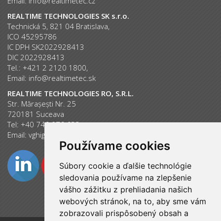
Email:
info@realtimetec.cz
REALTIME TECHNOLOGIES SK s.r.o.
Technická 5, 821 04 Bratislava,
ICO 45295786
IC DPH SK2022928413
DIC 2022928413
Tel.: +421 2 2120 1800,
Email:
info@realtimetec.sk
REALTIME TECHNOLOGIES RO, S.R.L.
Str. Mărașești Nr. 25
720181 Suceava
Tel: +40 746 076 633
Email:
vghiguta@ipc-center.com
Používame cookies
Súbory cookie a ďalšie technológie
sledovania používame na zlepšenie
vášho zážitku z prehliadania našich
webových stránok, na to, aby sme vám
zobrazovali prispôsobený obsah a