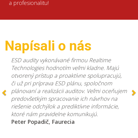
a profesionalitu!
Napísali o nás
Predchádzajúca
D
ESD audity vykonávané firmou Realtime
Technologies hodnotím veľmi kladne. Majú
otvorený prístup a proaktívne spolupracujú,
či už pri príprava ESD plánu, spoločnom
plánovaní a realizácii auditov. Veľmi oceňujem
predovšetkým spracovanie ich návrhov na
riešenie odchýlok a prediktívne informácie,
ktoré nám pravidelne komunikujú.
Peter Popadič, Faurecia