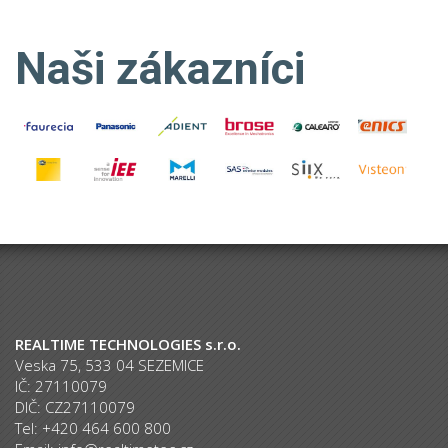
Naši zákazníci
REALTIME TECHNOLOGIES s.r.o.
Veska 75, 533 04 SEZEMICE
IČ: 27110079
DIČ: CZ27110079
Tel: +420 464 600 800