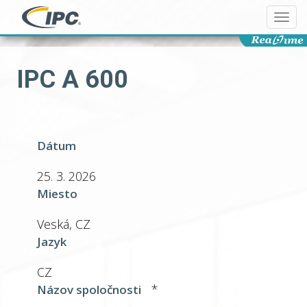
Togg
navi
IPC A 600
Dátum
25. 3. 2026
Miesto
Veská, CZ
Jazyk
CZ
*
Názov spoločnosti